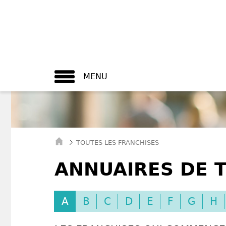
MENU
TOUTES LES FRANCHISES
ANNUAIRES DE 
A
B
C
D
E
F
G
H