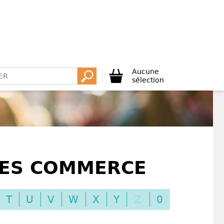
Aucune
sélection
SES COMMERCE
T
U
V
W
X
Y
Z
0