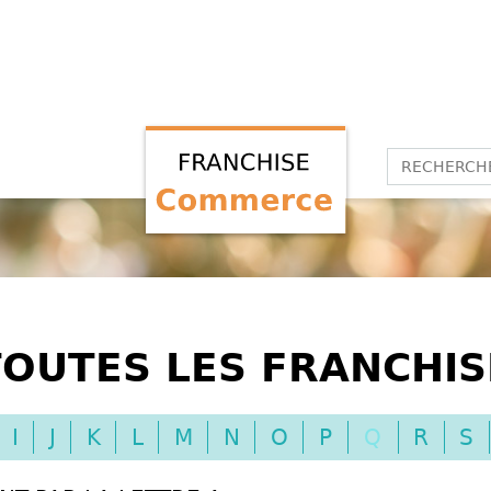
TOUTES LES FRANCHI
I
J
K
L
M
N
O
P
Q
R
S