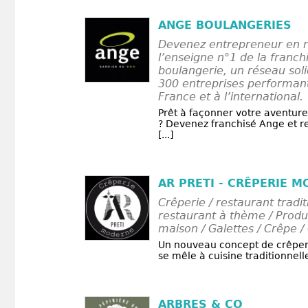
ANGE BOULANGERIES
Devenez entrepreneur en r
l’enseigne n°1 de la franch
boulangerie, un réseau sol
300 entreprises performan
France et à l’international.
Prêt à façonner votre aventur
? Devenez franchisé Ange et r
[...]
AR PRETI - CRÊPERIE 
Crêperie / restaurant tradit
restaurant à thème / Produit
maison / Galettes / Crêpe /
Un nouveau concept de crêper
se mêle à cuisine traditionnell
ARBRES & CO