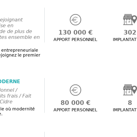
ejoignant
ise en
ide de plus de
130 000 €
302
tes ensemble en
APPORT PERSONNEL
IMPLANTAT
e entrepreneuriale
ejoignez le premier
MODERNE
ionnel /
s frais / Fait
 Cidre
80 000 €
8
ie où modernité
APPORT PERSONNEL
IMPLANTAT
e.