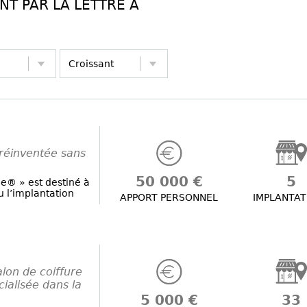
T PAR LA LETTRE A
réinventée sans
50 000 €
5
de® » est destiné à
u l’implantation
APPORT PERSONNEL
IMPLANTAT
lon de coiffure
ialisée dans la
5 000 €
33