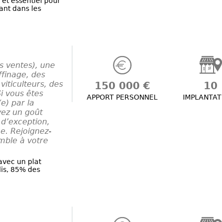
et essentiel pour
ant dans les
s ventes), une
ffinage, des
viticulteurs, des
150 000 €
10
i vous êtes
APPORT PERSONNEL
IMPLANTAT
e) par la
vez un goût
 d’exception,
e. Rejoignez-
mble à votre
avec un plat
is, 85% des