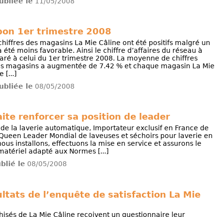
ubliée le
11/05/2008
 bon 1er trimestre 2008
chiffres des magasins La Mie Câline ont été positifs malgré un
 été moins favorable. Ainsi le chiffre d’affaires du réseau à
é à celui du 1er trimestre 2008. La moyenne de chiffres
 des magasins a augmentée de 7.42 % et chaque magasin La Mie
[...]
ubliée le
08/05/2008
e renforcer sa position de leader
e la laverie automatique, Importateur exclusif en France de
Queen Leader Mondial de laveuses et séchoirs pour laverie en
nous installons, effectuons la mise en service et assurons le
matériel adapté aux Normes [...]
ublié le
08/05/2008
ultats de l’enquête de satisfaction La Mie
isés de La Mie Câline reçoivent un questionnaire leur