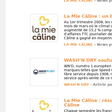
LA MIE CÂLINE
- News p
La Mie Câline : un
Au 1er trimestre 2008, les 
mois de mars où le climat a
augmenté de 15.2 % compar
d’affaires TTC journalier
Câline a gagné en moyenne 
LA MIE CÂLINE
- News p
WASH’N DRY souhait
WN'D, numéro 1 européen d
marques telles que Speed 
libre service depuis 1908, 
service après-vente de ce 
WASH'N DRY
- Article p
La Mie Câline : rés
Câline
Chaque semestre les franch