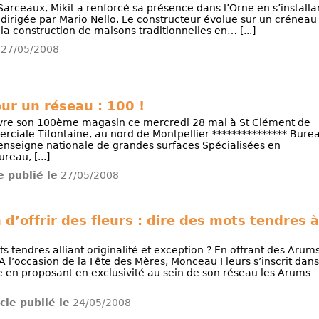
arceaux, Mikit a renforcé sa présence dans l’Orne en s’installa
 dirigée par Mario Nello. Le constructeur évolue sur un créneau
la construction de maisons traditionnelles en… [...]
27/05/2008
ur un réseau : 100 !
vre son 100ème magasin ce mercredi 28 mai à St Clément de
rciale Tifontaine, au nord de Montpellier *************** Bure
enseigne nationale de grandes surfaces Spécialisées en
reau, [...]
le publié le
27/05/2008
d’offrir des fleurs : dire des mots tendres à
tendres alliant originalité et exception ? En offrant des Arum
A l’occasion de la Fête des Mères, Monceau Fleurs s’inscrit dans
 en proposant en exclusivité au sein de son réseau les Arums
icle publié le
24/05/2008