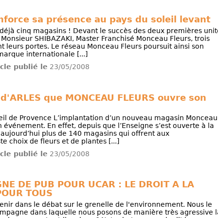
force sa présence au pays du soleil levant
déjà cinq magasins ! Devant le succès des deux premières unit
 Monsieur SHIBAZAKI, Master Franchisé Monceau Fleurs, trois
leurs portes. Le réseau Monceau Fleurs poursuit ainsi son
marque internationale [...]
icle publié le
23/05/2008
eil d'ARLES que MONCEAU FLEURS ouvre son
leil de Provence L’implantation d’un nouveau magasin Monceau
n événement. En effet, depuis que l’Enseigne s’est ouverte à la
 aujourd’hui plus de 140 magasins qui offrent aux
 choix de fleurs et de plantes [...]
icle publié le
23/05/2008
E DE PUB POUR UCAR : LE DROIT A LA
POUR TOUS
enir dans le débat sur le grenelle de l'environnement. Nous le
ampagne dans laquelle nous posons de manière très agressive l