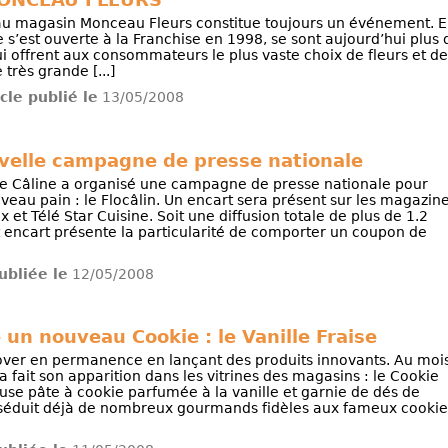
au magasin Monceau Fleurs constitue toujours un événement. 
e s’est ouverte à la Franchise en 1998, se sont aujourd’hui plus 
 offrent aux consommateurs le plus vaste choix de fleurs et de
 très grande [...]
icle publié le
13/05/2008
uvelle campagne de presse nationale
e Câline a organisé une campagne de presse nationale pour
veau pain : le Flocâlin. Un encart sera présent sur les magazin
 et Télé Star Cuisine. Soit une diffusion totale de plus de 1.2
t encart présente la particularité de comporter un coupon de
ubliée le
12/05/2008
 un nouveau Cookie : le Vanille Fraise
nover en permanence en lançant des produits innovants. Au moi
a fait son apparition dans les vitrines des magasins : le Cookie
ieuse pâte à cookie parfumée à la vanille et garnie de dés de
e séduit déjà de nombreux gourmands fidèles aux fameux cookie