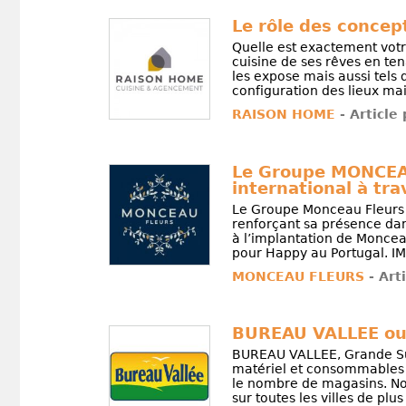
Le rôle des conce
Quelle est exactement votr
cuisine de ses rêves en te
les expose mais aussi tels 
configuration des lieux mais
RAISON HOME
- Article
Le Groupe MONCEA
international à tr
Le Groupe Monceau Fleurs 
renforçant sa présence dan
à l’implantation de Moncea
pour Happy au Portugal. IM
MONCEAU FLEURS
- Art
BUREAU VALLEE ouv
BUREAU VALLEE, Grande Sur
matériel et consommables b
le nombre de magasins. No
sur toutes les villes de plus