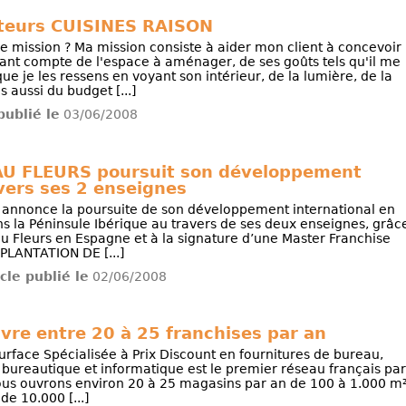
pteurs CUISINES RAISON
e mission ? Ma mission consiste à aider mon client à concevoir 
nant compte de l'espace à aménager, de ses goûts tels qu'il me
que je les ressens en voyant son intérieur, de la lumière, de la
 aussi du budget [...]
 publié le
03/06/2008
U FLEURS poursuit son développement
avers ses 2 enseignes
annonce la poursuite de son développement international en
s la Péninsule Ibérique au travers de ses deux enseignes, grâc
u Fleurs en Espagne et à la signature d’une Master Franchise
PLANTATION DE [...]
icle publié le
02/06/2008
re entre 20 à 25 franchises par an
face Spécialisée à Prix Discount en fournitures de bureau,
ureautique et informatique est le premier réseau français par
us ouvrons environ 20 à 25 magasins par an de 100 à 1.000 m
 de 10.000 [...]