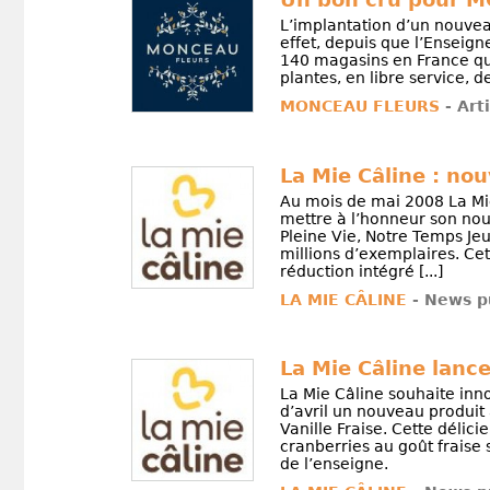
L’implantation d’un nouve
effet, depuis que l’Enseign
140 magasins en France qui
plantes, en libre service, de
MONCEAU FLEURS
- Art
La Mie Câline : no
Au mois de mai 2008 La Mi
mettre à l’honneur son nou
Pleine Vie, Notre Temps Jeux
millions d’exemplaires. Ce
réduction intégré [...]
LA MIE CÂLINE
- News p
La Mie Câline lance
La Mie Câline souhaite in
d’avril un nouveau produit 
Vanille Fraise. Cette délic
cranberries au goût frais
de l’enseigne.