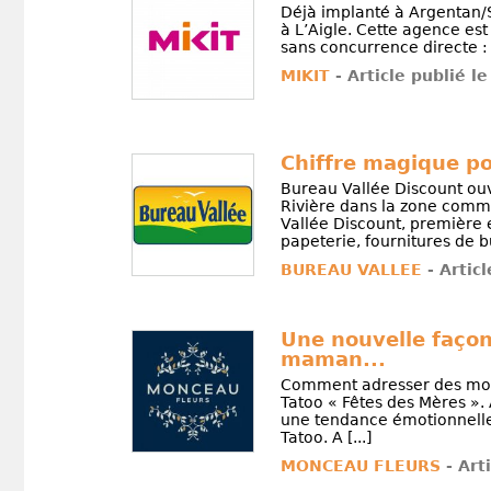
Déjà implanté à Argentan/S
à L’Aigle. Cette agence est
sans concurrence directe : 
MIKIT
- Article publié le
Chiffre magique po
Bureau Vallée Discount ou
Rivière dans la zone comme
Vallée Discount, première 
papeterie, fournitures de bu
BUREAU VALLEE
- Artic
Une nouvelle façon 
maman...
Comment adresser des mots 
Tatoo « Fêtes des Mères ». 
une tendance émotionnelle
Tatoo. A [...]
MONCEAU FLEURS
- Art