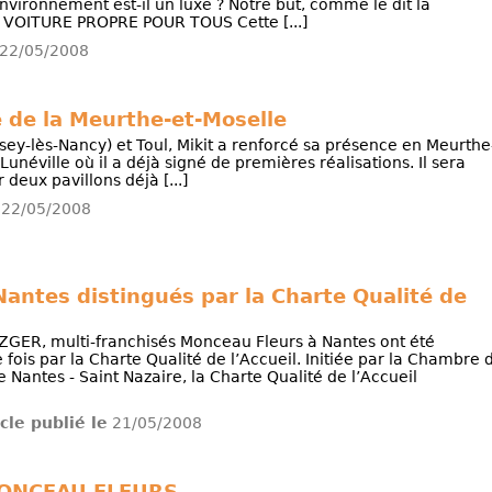
environnement est-il un luxe ? Notre but, comme le dit la
 VOITURE PROPRE POUR TOUS Cette [...]
22/05/2008
e de la Meurthe-et-Moselle
ey-lès-Nancy) et Toul, Mikit a renforcé sa présence en Meurthe
 Lunéville où il a déjà signé de premières réalisations. Il sera
r deux pavillons déjà [...]
22/05/2008
antes distingués par la Charte Qualité de
ZGER, multi-franchisés Monceau Fleurs à Nantes ont été
ois par la Charte Qualité de l’Accueil. Initiée par la Chambre 
Nantes - Saint Nazaire, la Charte Qualité de l’Accueil
icle publié le
21/05/2008
MONCEAU FLEURS