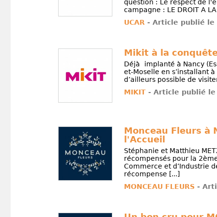
question : Le respect de l'
campagne : LE DROIT A LA
UCAR
- Article publié le
Mikit à la conquêt
Déjà implanté à Nancy (Ess
et-Moselle en s’installant à
d’ailleurs possible de visite
MIKIT
- Article publié le
Monceau Fleurs à N
l'Accueil
Stéphanie et Matthieu MET
récompensés pour la 2ème f
Commerce et d’Industrie de 
récompense [...]
MONCEAU FLEURS
- Art
Un bon cru pour 