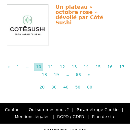
Un plateau «
octobre rose »
dévoilé par Côté
Sushi
«
1
...
10
11
12
13
14
15
16
17
18
19
...
66
»
20
30
40
50
60
|
|
|
Contact
Qui sommes-nous ?
Paramétrage Cookie
|
|
Mentions légales
RGPD / GDPR
Plan de site