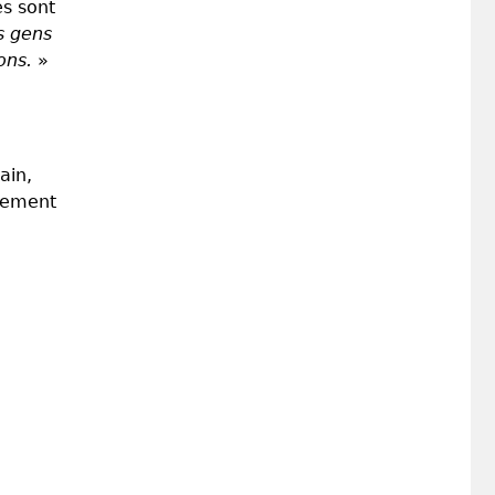
es sont
s gens
ons.
»
ain,
pement