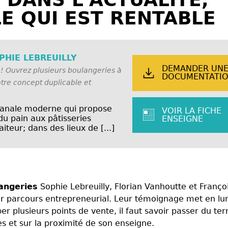
E QUI EST RENTABLE
HIE LEBREUILLY
DEMANDER UN
 Ouvrez plusieurs boulangeries à
DOCUMENTATI
tre concept duplicable et
sanale moderne qui propose
VOIR LA FICHE
du pain aux pâtisseries
ENSEIGNE
iteur; dans des lieux de [...]
angeries
Sophie Lebreuilly, Florian Vanhoutte et Franço
leur parcours entrepreneurial. Leur témoignage met en l
r plusieurs points de vente, il faut savoir passer du ter
es et sur la proximité de son enseigne.