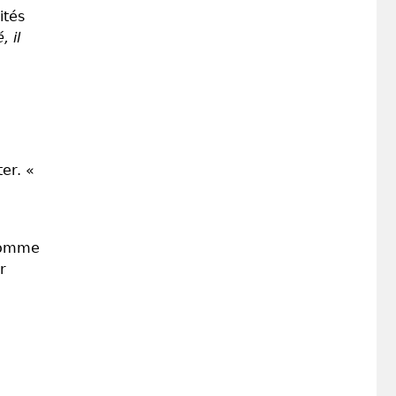
ités
, il
er. «
 comme
r