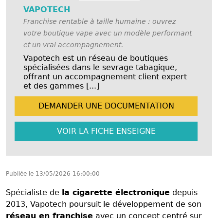
VAPOTECH
Franchise rentable à taille humaine : ouvrez
votre boutique vape avec un modèle performant
et un vrai accompagnement.
Vapotech est un réseau de boutiques
spécialisées dans le sevrage tabagique,
offrant un accompagnement client expert
et des gammes [...]
DEMANDER UNE
DOCUMENTATION
VOIR LA FICHE
ENSEIGNE
Publiée le
13/05/2026 16:00:00
Spécialiste de
la cigarette électronique
depuis
2013, Vapotech poursuit le développement de son
réseau en franchise
avec un concept centré sur