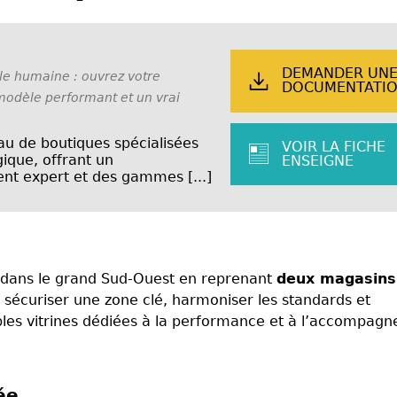
DEMANDER UN
lle humaine : ouvrez votre
DOCUMENTATI
odèle performant et un vrai
au de boutiques spécialisées
VOIR LA FICHE
ique, offrant un
ENSEIGNE
t expert et des gammes [...]
 dans le grand Sud-Ouest en reprenant
deux magasins
 sécuriser une zone clé, harmoniser les standards et
bles vitrines dédiées à la performance et à l’accompag
ée