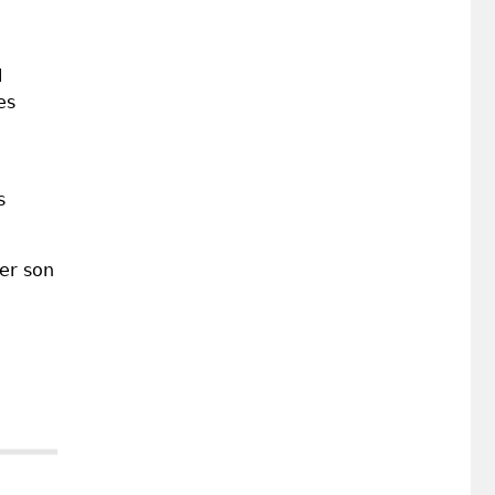
l
es
s
per son