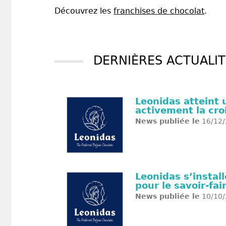
Découvrez les
franchises de chocolat
.
DERNIÈRES ACTUALIT
Leonidas atteint
activement la cr
News publiée le
16/12/
Leonidas s’instal
pour le savoir-fai
News publiée le
10/10/