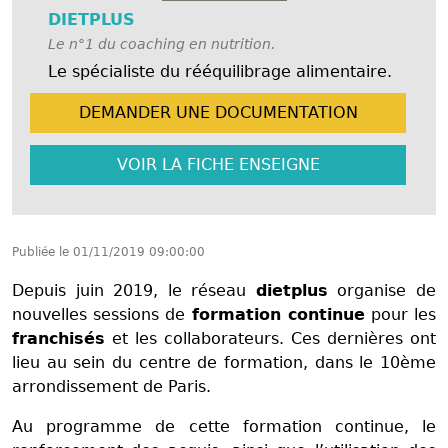
DIETPLUS
Le n°1 du coaching en nutrition.
Le spécialiste du rééquilibrage alimentaire.
DEMANDER UNE
DOCUMENTATION
VOIR LA FICHE
ENSEIGNE
Publiée le
01/11/2019 09:00:00
Depuis juin 2019, le réseau
dietplus
organise de
nouvelles sessions de
formation continue
pour les
franchisés
et les collaborateurs. Ces dernières ont
lieu au sein du centre de formation, dans le 10ème
arrondissement de Paris.
Au programme de cette formation continue, le