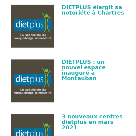
DIETPLUS élargit sa
notoriété à Chartres
DIETPLUS : un
nouvel espace
inauguré à
Montauban
3 nouveaux centres
dietplus en mars
2021