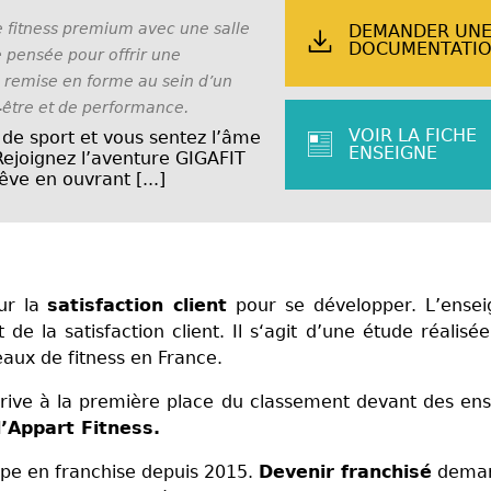
 fitness premium avec une salle
DEMANDER UN
DOCUMENTATI
pensée pour offrir une
 remise en forme au sein d’un
-être et de performance.
VOIR LA FICHE
de sport et vous sentez l’âme
ENSEIGNE
Rejoignez l’aventure GIGAFIT
êve en ouvrant [...]
ur la
satisfaction client
pour se développer. L’ensei
e la satisfaction client. Il s‘agit d’une étude réalisée
eaux de fitness en France.
rrive à la première place du classement devant des en
’Appart Fitness.
ppe en franchise depuis 2015.
Devenir franchisé
deman