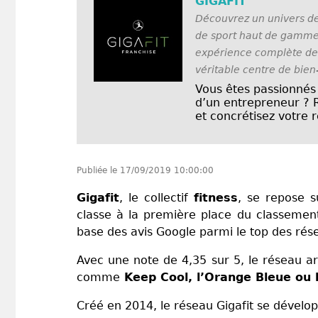
GIGAFIT
Découvrez un univers de
de sport haut de gamme 
expérience complète de
véritable centre de bien
Vous êtes passionnés 
d’un entrepreneur ? 
et concrétisez votre r
Publiée le
17/09/2019 10:00:00
Gigafit
, le collectif
fitness
, se repose s
classe à la première place du classement d
base des avis Google parmi le top des rés
Avec une note de 4,35 sur 5, le réseau a
comme
Keep Cool, l’Orange Bleue ou l
Créé en 2014, le réseau Gigafit se dévelo