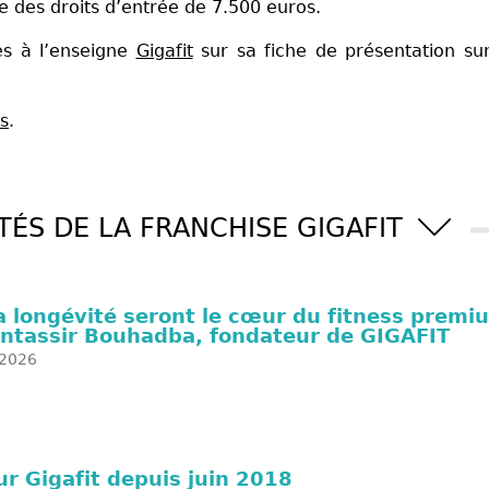
e des droits d’entrée de 7.500 euros.
ves à l’enseigne
Gigafit
sur sa fiche de présentation su
ss
.
TÉS DE LA FRANCHISE GIGAFIT
la longévité seront le cœur du fitness premi
ntassir Bouhadba, fondateur de GIGAFIT
2026
r Gigafit depuis juin 2018