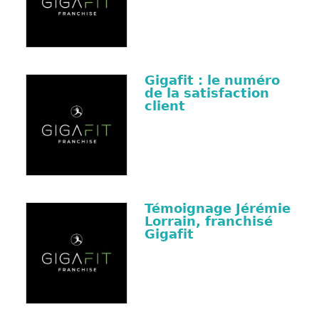
Gigafit : le numéro
de la satisfaction
client
Témoignage Jérémie
Lorrain, franchisé
Gigafit