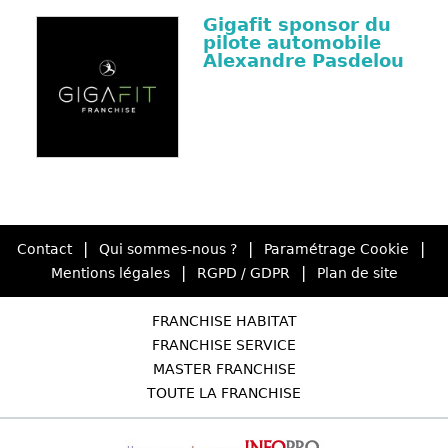
Gigafit sponsor du
pilote automobile
Alexandre Pasdelou
|
|
|
Contact
Qui sommes-nous ?
Paramétrage Cookie
|
|
Mentions légales
RGPD / GDPR
Plan de site
FRANCHISE HABITAT
FRANCHISE SERVICE
MASTER FRANCHISE
TOUTE LA FRANCHISE