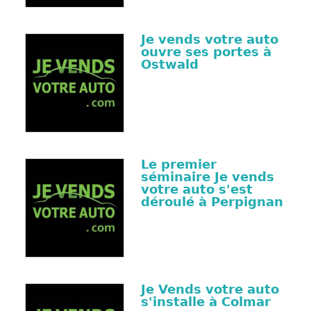
Je vends votre auto
ouvre ses portes à
Ostwald
Le premier
séminaire Je vends
votre auto s'est
déroulé à Perpignan
Je Vends votre auto
s'installe à Colmar