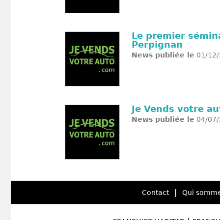
Le premier sémina
Perpignan
News publiée le
01/12/
Je Vends votre au
News publiée le
04/07/
|
Contact
Qui somme