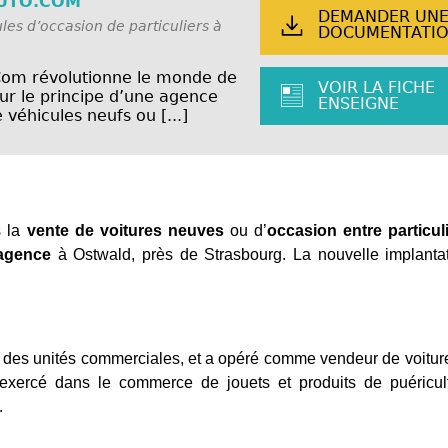
AUTO.COM
DEMANDER UN
les d’occasion de particuliers à
DOCUMENTATI
Com révolutionne le monde de
VOIR LA FICHE
ur le principe d’une agence
ENSEIGNE
véhicules neufs ou [...]
s la
vente de voitures neuves
ou d’
occasion entre particul
agence
à Ostwald, près de Strasbourg. La nouvelle implantat
es unités commerciales, et a opéré comme vendeur de voitur
 exercé dans le commerce de jouets et produits de puéricul
.