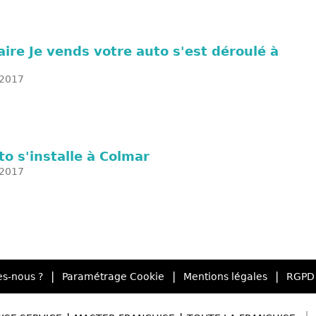
ire Je vends votre auto s'est déroulé à
2017
to s'installe à Colmar
2017
|
|
|
s-nous ?
Paramétrage Cookie
Mentions légales
RGPD