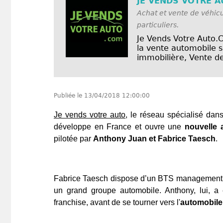
JE VENDS VOTRE 
Achat et vente de véhicu
particuliers.
Je Vends Votre Auto.
la vente automobile s
immobilière, Vente de 
Publiée le
13/04/2018 12:00:00
Je vends votre auto
, le réseau spécialisé dan
développe en France et ouvre une
nouvelle 
pilotée par
Anthony Juan et Fabrice Taesch
.
Fabrice Taesch dispose d’un BTS management d
un grand groupe automobile. Anthony, lui, a
franchise, avant de se tourner vers l'
automobile