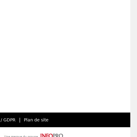
|
 / GDPR
Plan de site