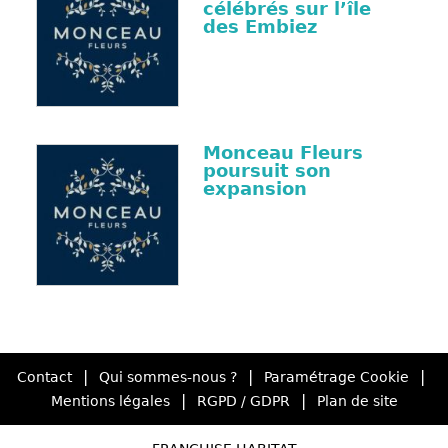
célébrés sur l’île
des Embiez
Monceau Fleurs
poursuit son
expansion
|
|
|
Contact
Qui sommes-nous ?
Paramétrage Cookie
|
|
Mentions légales
RGPD / GDPR
Plan de site