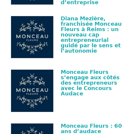
d’entreprise
Diana Mezière,
franchisée Monceau
Fleurs à Reims : un
nouveau cap
entrepreneurial
guidé par le sens et
l’autonomie
Monceau Fleurs
s’engage aux côtés
des entrepreneurs
avec le Concours
Audace
Monceau Fleurs : 60
ans d’audace