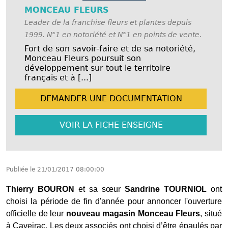
MONCEAU FLEURS
Leader de la franchise fleurs et plantes depuis
1999. N°1 en notoriété et N°1 en points de vente.
Fort de son savoir-faire et de sa notoriété,
Monceau Fleurs poursuit son
développement sur tout le territoire
français et à [...]
DEMANDER UNE
DOCUMENTATION
VOIR LA FICHE
ENSEIGNE
Publiée le
21/01/2017 08:00:00
Thierry BOURON
et sa sœur
Sandrine TOURNIOL
ont
choisi la période de fin d'année pour annoncer l'ouverture
officielle de leur
nouveau magasin Monceau Fleurs
, situé
à Caveirac. Les deux associés ont choisi d’être épaulés par