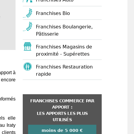
Franchises Bio
s
Franchises Boulangerie,
Pâtisserie
Franchises Magasins de
proximité - Supérettes
Franchises Restauration
apport à
rapide
e encore
informés
FRANCHISES COMMERCE PAR
APPORT :
LES APPORTS LES PLUS
ls elle
UTILISÉS
u Iraty
moins de 5 000 €
clients