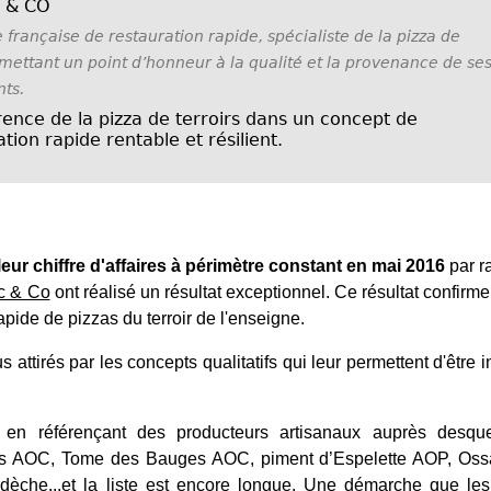
C & CO
 française de restauration rapide, spécialiste de la pizza de
, mettant un point d’honneur à la qualité et la provenance de se
nts.
rence de la pizza de terroirs dans un concept de
tion rapide rentable et résilient.
r chiffre d'affaires à périmètre constant en mai 2016
par r
ic & Co
ont réalisé un résultat exceptionnel. Ce résultat confirm
apide de pizzas du terroir de l'enseigne.
 attirés par les concepts qualitatifs qui leur permettent d'être 
 en référençant des producteurs artisanaux auprès desque
ors AOC, Tome des Bauges AOC, piment d’Espelette AOP, Ossa
dèche...et la liste est encore longue. Une démarche que les 