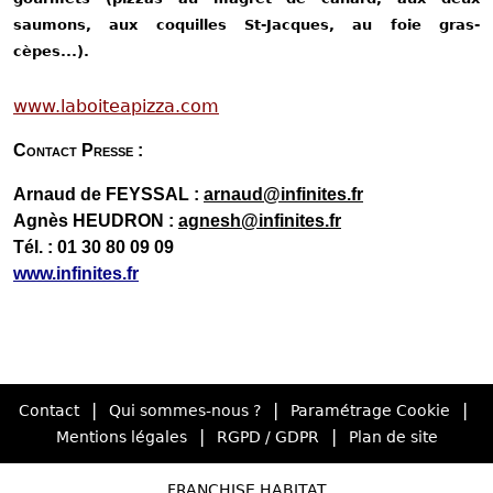
saumons, aux coquilles St-Jacques, au foie gras-
cèpes...).
www.laboiteapizza.com
Contact Presse :
Arnaud de FEYSSAL :
arnaud@infinites.fr
Agnès HEUDRON
:
agnesh@infinites.fr
Tél. : 01 30 80 09 09
www.infinites.fr
|
|
|
Contact
Qui sommes-nous ?
Paramétrage Cookie
|
|
Mentions légales
RGPD / GDPR
Plan de site
FRANCHISE HABITAT