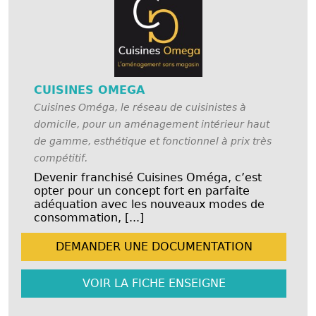
CUISINES OMEGA
Cuisines Oméga, le réseau de cuisinistes à
domicile, pour un aménagement intérieur haut
de gamme, esthétique et fonctionnel à prix très
compétitif.
Devenir franchisé Cuisines Oméga, c’est
opter pour un concept fort en parfaite
adéquation avec les nouveaux modes de
consommation, [...]
DEMANDER UNE
DOCUMENTATION
VOIR LA FICHE
ENSEIGNE