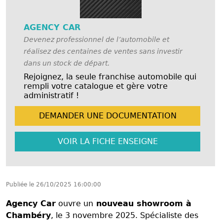
AGENCY CAR
Devenez professionnel de l’automobile et
réalisez des centaines de ventes sans investir
dans un stock de départ.
Rejoignez, la seule franchise automobile qui
rempli votre catalogue et gère votre
administratif !
DEMANDER UNE
DOCUMENTATION
VOIR LA FICHE
ENSEIGNE
Publiée le
26/10/2025 16:00:00
Agency Car
ouvre un
nouveau showroom à
Chambéry
, le 3 novembre 2025. Spécialiste des