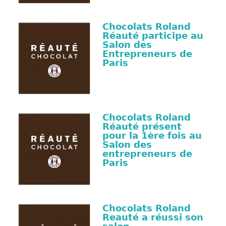
Chocolats Roland
Réauté participe au
Salon des
Entrepreneurs de
Paris
Chocolats Roland
Réauté présent
pour la 1ère fois au
Salon des
entrepreneurs de
Paris
Chocolats Roland
Reauté a réussi son