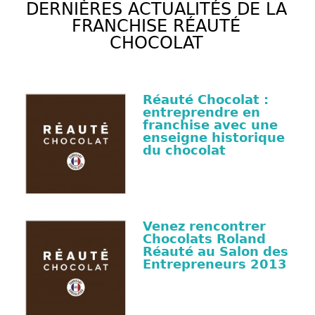
DERNIÈRES ACTUALITÉS DE LA
FRANCHISE RÉAUTÉ
CHOCOLAT
Réauté Chocolat :
entreprendre en
franchise avec une
enseigne historique
du chocolat
Venez rencontrer
Chocolats Roland
Réauté au Salon des
Entrepreneurs 2013