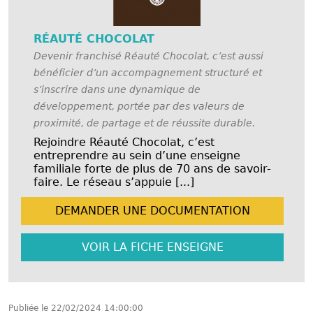
RÉAUTÉ CHOCOLAT
Devenir franchisé Réauté Chocolat, c’est aussi
bénéficier d’un accompagnement structuré et
s’inscrire dans une dynamique de
développement, portée par des valeurs de
proximité, de partage et de réussite durable.
Rejoindre Réauté Chocolat, c’est
entreprendre au sein d’une enseigne
familiale forte de plus de 70 ans de savoir-
faire. Le réseau s’appuie [...]
DEMANDER UNE
DOCUMENTATION
VOIR LA FICHE
ENSEIGNE
Publiée le
22/02/2024 14:00:00