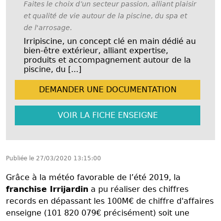
Faites le choix d’un secteur passion, alliant plaisir
et qualité de vie autour de la piscine, du spa et
de l'arrosage.
Irripiscine, un concept clé en main dédié au
bien-être extérieur, alliant expertise,
produits et accompagnement autour de la
piscine, du [...]
DEMANDER UNE
DOCUMENTATION
VOIR LA FICHE
ENSEIGNE
Publiée le
27/03/2020 13:15:00
Grâce à la météo favorable de l’été 2019, la
franchise Irrijardin
a pu réaliser des chiffres
records en dépassant les 100M€ de chiffre d'affaires
enseigne (101 820 079€ précisément) soit une