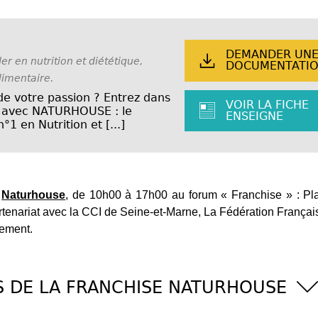
DEMANDER UN
r en nutrition et diététique,
DOCUMENTATI
limentaire.
de votre passion ? Entrez dans
VOIR LA FICHE
re avec NATURHOUSE : le
ENSEIGNE
1 en Nutrition et [...]
e
Naturhouse
, de 10h00 à 17h00 au forum « Franchise » : Pl
rtenariat avec la CCI de Seine-et-Marne, La Fédération Françai
gement.
S DE LA FRANCHISE NATURHOUSE