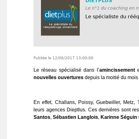
DIETPLUS
Le n°1 du coaching en nu
Le spécialiste du rééq
Publiée le
12/06/2017 13:00:00
Le réseau spécialisé dans l’
amincissement
e
nouvelles ouvertures
depuis la moitié du mois 
En effet, Challans, Poissy, Guebwiller, Metz
leurs agences Dieptlus. Ces dernières sont re
Santos
,
Sébastien Langlois
,
Karinne Séguin