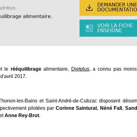
DEMANDER UN
trition.
DOCUMENTATI
uilibrage alimentaire.
VOIR LA FICHE
ENSEIGNE
t le
rééquilibrage
alimentaire,
Dietplus
, a connu pas moins
d'avril 2017.
, Thonon-les-Bains et Saint-André-de-Cubzac disposent désor
spectivement pilotées par
Corinne Sainturat
,
Néné Fall
,
Sand
et
Anne Rey-Brot
.