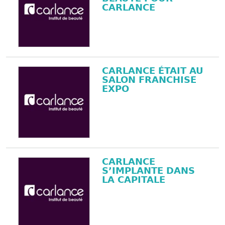
CARLANCE
CARLANCE ÉTAIT AU
SALON FRANCHISE
EXPO
CARLANCE
S’IMPLANTE DANS
LA CAPITALE