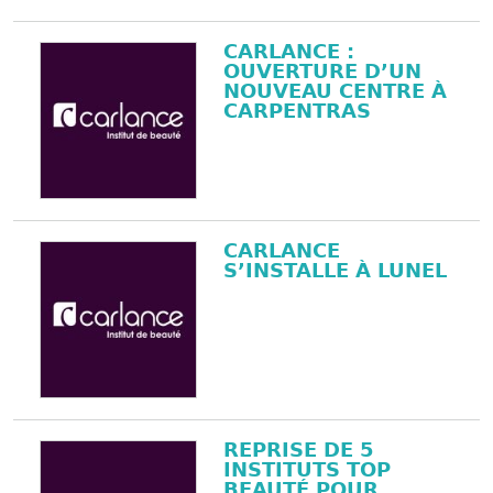
CARLANCE :
OUVERTURE D’UN
NOUVEAU CENTRE À
CARPENTRAS
CARLANCE
S’INSTALLE À LUNEL
REPRISE DE 5
INSTITUTS TOP
BEAUTÉ POUR