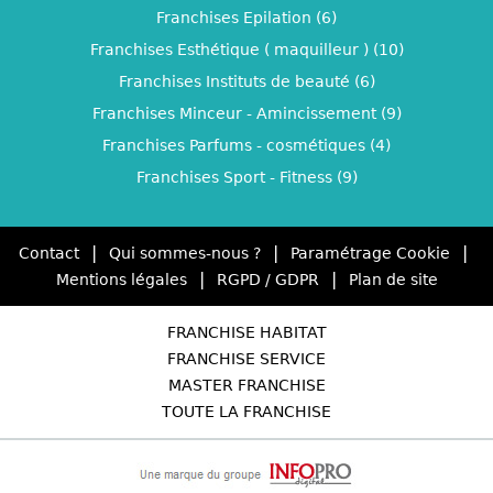
Franchises Epilation (6)
Franchises Esthétique ( maquilleur ) (10)
Franchises Instituts de beauté (6)
Franchises Minceur - Amincissement (9)
Franchises Parfums - cosmétiques (4)
Franchises Sport - Fitness (9)
|
|
|
Contact
Qui sommes-nous ?
Paramétrage Cookie
|
|
Mentions légales
RGPD / GDPR
Plan de site
FRANCHISE HABITAT
FRANCHISE SERVICE
MASTER FRANCHISE
TOUTE LA FRANCHISE