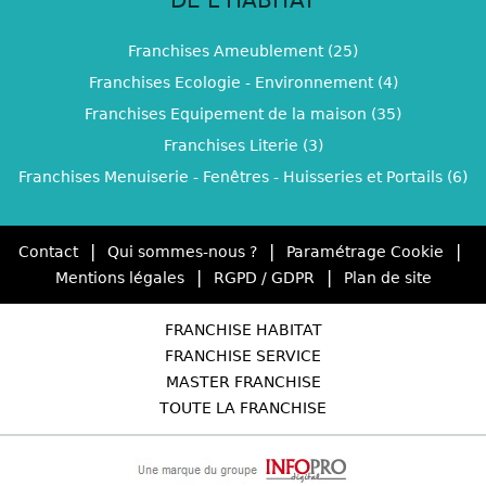
Franchises Ameublement (25)
Franchises Ecologie - Environnement (4)
Franchises Equipement de la maison (35)
Franchises Literie (3)
Franchises Menuiserie - Fenêtres - Huisseries et Portails (6)
|
|
|
Contact
Qui sommes-nous ?
Paramétrage Cookie
|
|
Mentions légales
RGPD / GDPR
Plan de site
FRANCHISE HABITAT
FRANCHISE SERVICE
MASTER FRANCHISE
TOUTE LA FRANCHISE