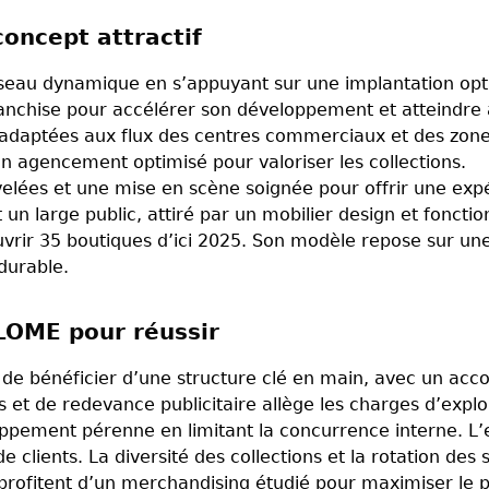
oncept attractif
au dynamique en s’appuyant sur une implantation opti
ranchise pour accélérer son développement et atteindre
 adaptées aux flux des centres commerciaux et des zone
 agencement optimisé pour valoriser les collections.
velées et une mise en scène soignée pour offrir une exp
un large public, attiré par un mobilier design et fonct
rir 35 boutiques d’ici 2025. Son modèle repose sur une 
durable.
LOME pour réussir
de bénéficier d’une structure clé en main, avec un ac
et de redevance publicitaire allège les charges d’exploit
veloppement pérenne en limitant la concurrence interne.
de clients. La diversité des collections et la rotation d
rofitent d’un merchandising étudié pour maximiser le p