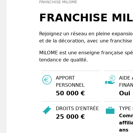
FRANCHISE MILOME
FRANCHISE MI
Rejoignez un réseau en pleine expansi
et de la décoration, avec une franchi
MiLOME est une enseigne française spé
tendance de qualité.
APPORT
AIDE 
PERSONNEL
FINA
50 000 €
Oui
DROITS D'ENTRÉE
TYPE
Comm
25 000 €
affili
ans