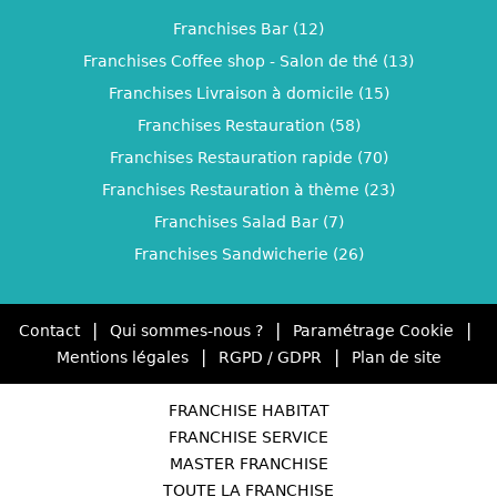
Franchises Bar (12)
Franchises Coffee shop - Salon de thé (13)
Franchises Livraison à domicile (15)
Franchises Restauration (58)
Franchises Restauration rapide (70)
Franchises Restauration à thème (23)
Franchises Salad Bar (7)
Franchises Sandwicherie (26)
|
|
|
Contact
Qui sommes-nous ?
Paramétrage Cookie
|
|
Mentions légales
RGPD / GDPR
Plan de site
FRANCHISE HABITAT
FRANCHISE SERVICE
MASTER FRANCHISE
TOUTE LA FRANCHISE