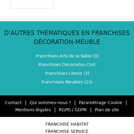
D'AUTRES THÉMATIQUES EN FRANCHISES
DÉCORATION-MEUBLE
Franchises Arts de la table (3)
Franchises Décoration (14)
Franchises Literie (3)
Franchises Meubles (23)
|
|
|
Contact
Qui sommes-nous ?
Paramétrage Cookie
|
|
Mentions légales
RGPD / GDPR
Plan de site
FRANCHISE HABITAT
FRANCHISE SERVICE